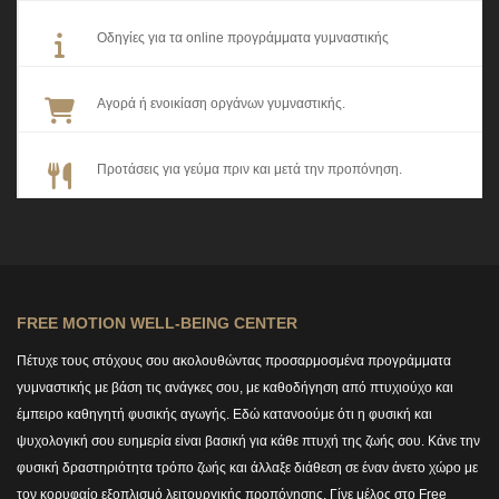
Οδηγίες για τα online προγράμματα γυμναστικής
Αγορά ή ενοικίαση οργάνων γυμναστικής.
Προτάσεις για γεύμα πριν και μετά την προπόνηση.
FREE MOTION WELL-BEING CENTER
Πέτυχε τους στόχους σου ακολουθώντας προσαρμοσμένα προγράμματα
γυμναστικής με βάση τις ανάγκες σου, με καθοδήγηση από πτυχιούχο και
έμπειρο καθηγητή φυσικής αγωγής. Εδώ κατανοούμε ότι η φυσική και
ψυχολογική σου ευημερία είναι βασική για κάθε πτυχή της ζωής σου. Κάνε την
φυσική δραστηριότητα τρόπο ζωής και άλλαξε διάθεση σε έναν άνετο χώρο με
τον κορυφαίο εξοπλισμό λειτουργικής προπόνησης. Γίνε μέλος στο Free