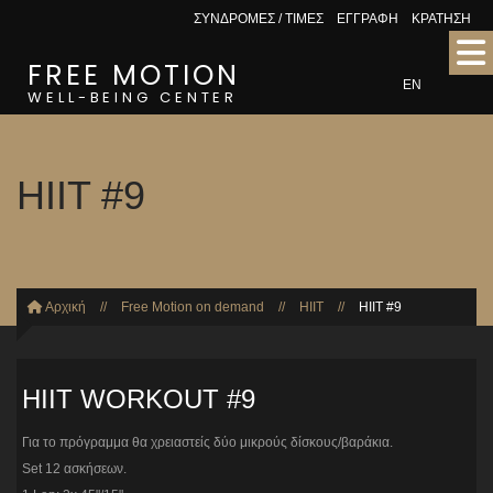
ΣΥΝΔΡΟΜΕΣ / ΤΙΜΕΣ
ΕΓΓΡΑΦΗ
ΚΡΑΤΗΣΗ
FREE MOTION
EN
WELL-BEING CENTER
HIIT #9
Αρχική
//
Free Motion on demand
//
HIIT
//
HIIT #9
HIIT WORKOUT #9
Για το πρόγραμμα θα χρειαστείς δύο μικρούς δίσκους/βαράκια.
Set 12 ασκήσεων.