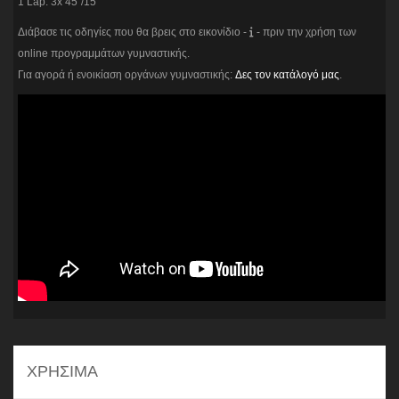
1 Lap: 3x 45"/15"
Διάβασε τις οδηγίες που θα βρεις στο εικονίδιο -
- πριν την χρήση των
online προγραμμάτων γυμναστικής.
Για αγορά ή ενοικίαση οργάνων γυμναστικής:
Δες τον κατάλογό μας
.
ΧΡΗΣΙΜΑ