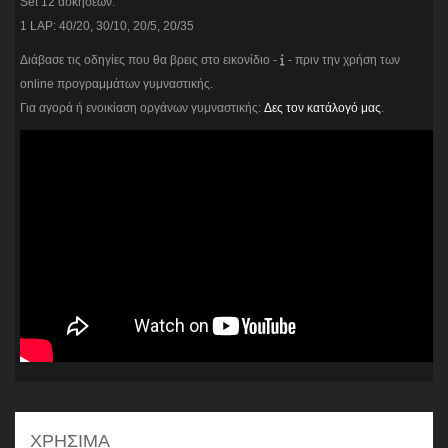
Set 12 ασκήσεων.
1 LAP: 40/20, 30/10, 20/5, 20/35
Διάβασε τις οδηγίες που θα βρεις στο εικονίδιο -
- πριν την χρήση των
online προγραμμάτων γυμναστικής.
Για αγορά ή ενοικίαση οργάνων γυμναστικής:
Δες τον κατάλογό μας
.
ΧΡΗΣΙΜΑ