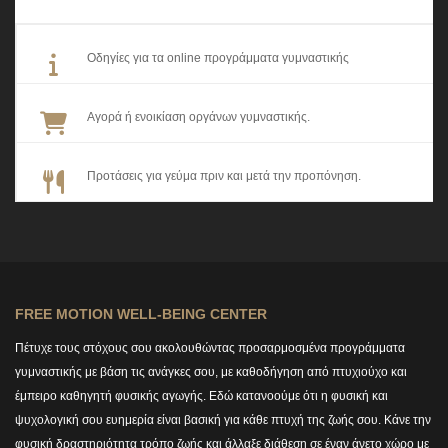
Οδηγίες για τα online προγράμματα γυμναστικής
Αγορά ή ενοικίαση οργάνων γυμναστικής.
Προτάσεις για γεύμα πριν και μετά την προπόνηση.
FREE MOTION WELL-BEING CENTER
Πέτυχε τους στόχους σου ακολουθώντας προσαρμοσμένα προγράμματα
γυμναστικής με βάση τις ανάγκες σου, με καθοδήγηση από πτυχιούχο και
έμπειρο καθηγητή φυσικής αγωγής. Εδώ κατανοούμε ότι η φυσική και
ψυχολογική σου ευημερία είναι βασική για κάθε πτυχή της ζωής σου. Κάνε την
φυσική δραστηριότητα τρόπο ζωής και άλλαξε διάθεση σε έναν άνετο χώρο με